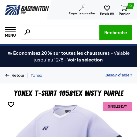
0
Raquette conseiller
Panier
Favoris (
0
)
Recherche de produits, de marques, etc.
Recherche
MENU
👟 Économisez 20% sur toutes les chaussures
-
Valable
jusqu´au 12/8
-
Voir la sélection
|
Besoin d'aide ?
Retour
Yonex
Yonex T-shirt 10581EX Misty Purple
SINGLES DAY
SINGLES DAY
SINGLES DAY
SINGLES DAY
SINGLES DAY
SINGLES DAY