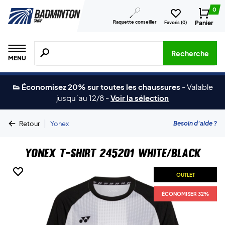
0
Raquette conseiller
Panier
Favoris (
0
)
Recherche de produits, de marques, etc.
Recherche
MENU
👟 Économisez 20% sur toutes les chaussures
-
Valable
jusqu´au 12/8
-
Voir la sélection
|
Besoin d'aide ?
Retour
Yonex
Yonex T-shirt 245201 White/Black
OUTLET
OUTLET
ÉCONOMISER 32%
ÉCONOMISER 32%