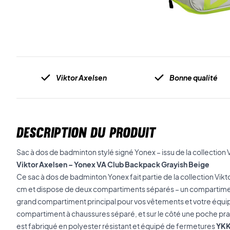
Viktor Axelsen
Bonne qualité
DESCRIPTION DU PRODUIT
Sac à dos de badminton stylé signé Yonex – issu de la collection V
Viktor Axelsen – Yonex VA Club Backpack Grayish Beige
Ce sac à dos de badminton Yonex fait partie de la collection Vikto
cm et dispose de deux compartiments séparés – un compartimen
grand compartiment principal pour vos vêtements et votre équi
compartiment à chaussures séparé, et sur le côté une poche pra
est fabriqué en polyester résistant et équipé de fermetures
YK