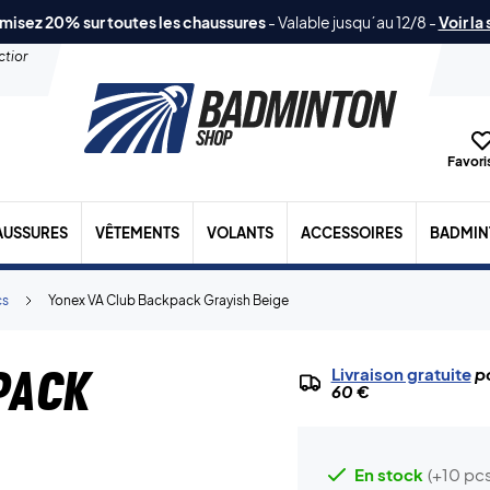
misez 20% sur toutes les chaussures
-
Valable jusqu´au 12/8
-
Voir la
ection
Favoris
AUSSURES
VÊTEMENTS
VOLANTS
ACCESSOIRES
BADMIN
cs
Yonex VA Club Backpack Grayish Beige
pack
Livraison gratuite
po
60 €
En stock
(+10 pcs