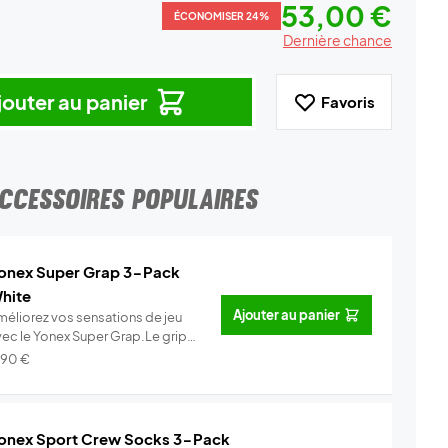
53,00 €
ÉCONOMISER 24%
Dernière chance
jouter au panier
Favoris
CCESSOIRES POPULAIRES
onex Super Grap 3-Pack
hite
Ajouter au panier
méliorez vos sensations de jeu
vec le Yonex Super Grap.Le grip
.
Info
,90
€
onex Sport Crew Socks 3-Pack