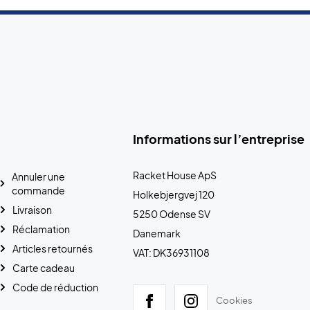
Informations sur l’entreprise
Racket House ApS
Annuler une
commande
Holkebjergvej 120
Livraison
5250 Odense SV
Réclamation
Danemark
Articles retournés
VAT: DK36931108
Carte cadeau
Code de réduction
Cookies