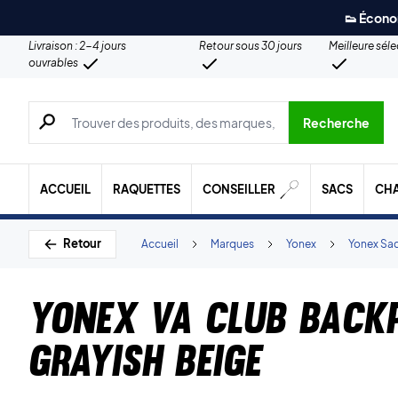
👟 Écono
Livraison : 2-4 jours
Retour sous 30 jours
Meilleure sél
ouvrables
Recherche de produits, de marques, etc.
Recherche
ACCUEIL
RAQUETTES
CONSEILLER
SACS
CH
Retour
Accueil
Marques
Yonex
Yonex Sa
Yonex VA Club Back
Grayish Beige