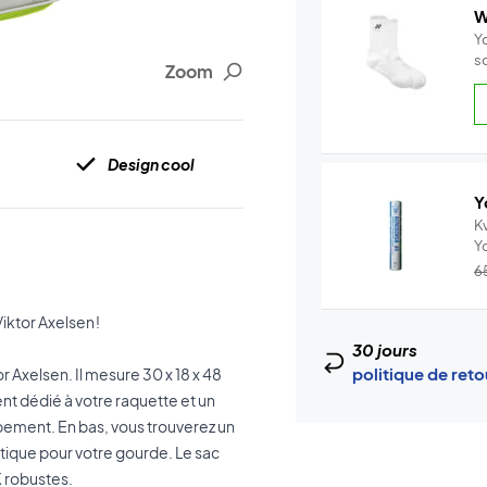
W
Y
s
Zoom
Design cool
Y
Kv
Y
–.
6
iktor Axelsen !
30 jours
politique de ret
r Axelsen. Il mesure 30 x 18 x 48
t dédié à votre raquette et un
pement. En bas, vous trouverez un
tique pour votre gourde. Le sac
K
robustes.