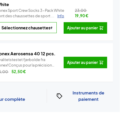
hite
onex Sport Crew Socks 3-Pack White
23,00
ont des chaussettes de sport ...
Info
19,90
€
Ajouter au panier
onex Aerosensa 40 12 pcs.
alitetstestet fjerbolde fra
Ajouter au panier
onex!Conçus pour la précision
..
Info
5,00
52,50
€
Instruments de
our complète
paiement