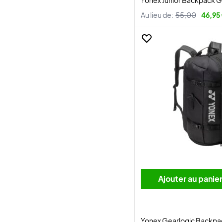
Yonex Junior Backpack 
Au lieu de:
55,00
46,95
Ajouter au panie
Yonex Gearlogic Backpa