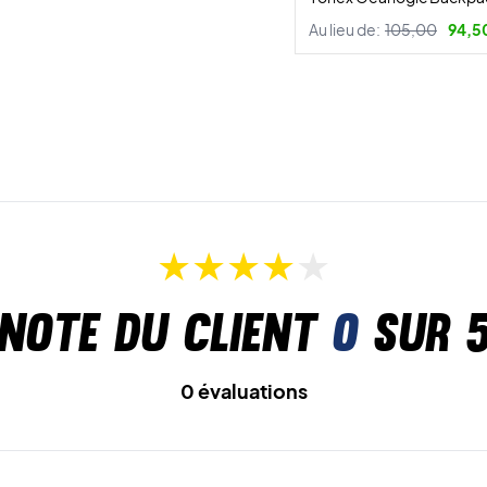
Au lieu de:
105,00
94,5
Note du client
0
sur 
0 évaluations