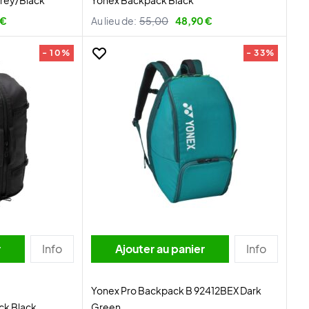
Grey/Black
Yonex Backpack Black
 €
Au lieu de:
55,00
48,90 €
- 10%
- 33%
r
Info
Ajouter au panier
Info
Yonex Pro Backpack B 92412BEX Dark
ck Black
Green