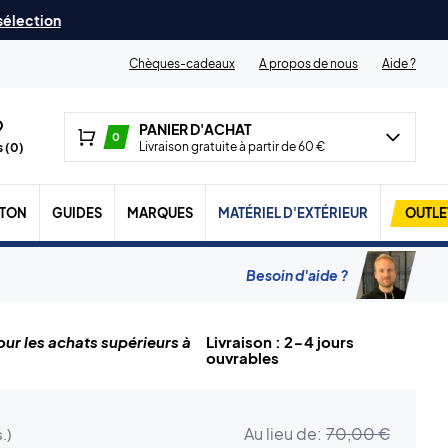
 sélection
Chèques-cadeaux
A propos de nous
Aide ?
PANIER D'ACHAT
0
Livraison gratuite à partir de 60 €
 (
0
)
TON
GUIDES
MARQUES
MATÉRIEL D'EXTÉRIEUR
OUTLE
Besoin d'aide ?
ur les achats supérieurs à
Livraison : 2-4 jours
ouvrables
Au lieu de:
70,00 €
.)