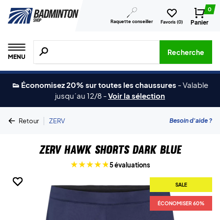
0
Raquette conseiller
Panier
Favoris (
0
)
Recherche de produits, de marques, etc.
Recherche
MENU
👟 Économisez 20% sur toutes les chaussures
-
Valable
jusqu´au 12/8
-
Voir la sélection
|
Besoin d'aide ?
Retour
ZERV
ZERV Hawk Shorts Dark Blue
5 évaluations
SALE
SALE
SALE
SALE
SALE
ÉCONOMISER 60%
ÉCONOMISER 60%
ÉCONOMISER 60%
ÉCONOMISER 60%
ÉCONOMISER 60%