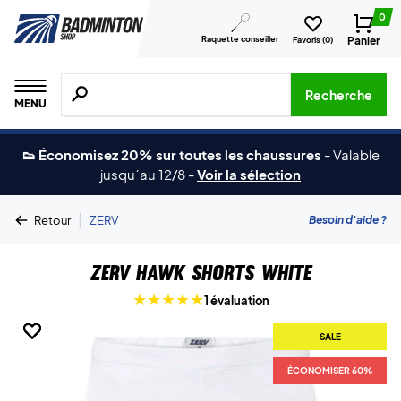
0
Raquette conseiller
Panier
Favoris (
0
)
Recherche de produits, de marques, etc.
Recherche
MENU
👟 Économisez 20% sur toutes les chaussures
-
Valable
jusqu´au 12/8
-
Voir la sélection
|
Besoin d'aide ?
Retour
ZERV
ZERV Hawk Shorts White
1 évaluation
SALE
SALE
SALE
SALE
SALE
ÉCONOMISER 60%
ÉCONOMISER 60%
ÉCONOMISER 60%
ÉCONOMISER 60%
ÉCONOMISER 60%