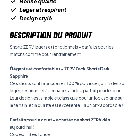
Bonne qualité
Léger et respirant
Design stylé
DESCRIPTION DU PRODUIT
Shorts ZERV légers et fonctionnels – parfaits pour les
matchs comme pour l'entraînement !
Élégants et confortables – ZERV Zack Shorts Dark
Sapphire
Ces shorts sont fabriqués en 100 % polyester, un matériau
léger, respirant et à séchage rapide – parfait pour le court.
Leur design est simple et classique pour un look soigné sur
le terrain, et la qualité est excellente – à un prix abordable !
Parfaits pour le court – achetez ce short ZERV dès
aujourd'hui !
Couleur : Bleu foncé.