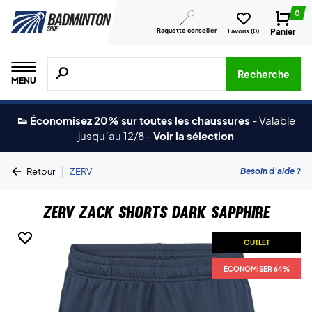
0
Raquette conseiller
Panier
Favoris (
0
)
Recherche de produits, de marques, etc.
Recherche
MENU
👟 Économisez 20% sur toutes les chaussures
-
Valable
jusqu´au 12/8
-
Voir la sélection
|
Besoin d'aide ?
Retour
ZERV
ZERV Zack Shorts Dark Sapphire
OUTLET
OUTLET
OUTLET
ÉCONOMISER 64%
ÉCONOMISER 64%
ÉCONOMISER 64%