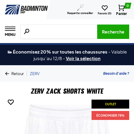
0
Raquette conseiller
Panier
Favoris (
0
)
Recherche de produits, de marques, etc.
Recherche
MENU
👟 Économisez 20% sur toutes les chaussures
-
Valable
jusqu´au 12/8
-
Voir la sélection
|
Besoin d'aide ?
Retour
ZERV
ZERV Zack Shorts White
OUTLET
OUTLET
OUTLET
ÉCONOMISER 78%
ÉCONOMISER 78%
ÉCONOMISER 78%