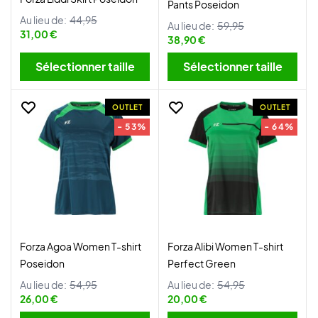
Pants Poseidon
Au lieu de:
44,95
Au lieu de:
59,95
31,00 €
38,90 €
Sélectionner taille
Sélectionner taille
OUTLET
OUTLET
- 53%
- 64%
Forza Agoa Women T-shirt
Forza Alibi Women T-shirt
Poseidon
Perfect Green
Au lieu de:
54,95
Au lieu de:
54,95
26,00 €
20,00 €