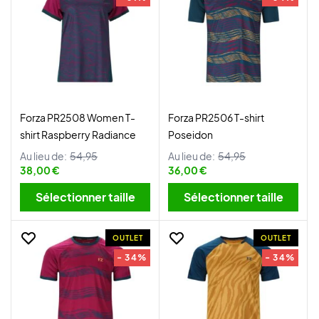
Forza PR2508 Women T-
Forza PR2506 T-shirt
shirt Raspberry Radiance
Poseidon
Au lieu de:
54,95
Au lieu de:
54,95
38,00 €
36,00 €
Sélectionner taille
Sélectionner taille
OUTLET
OUTLET
- 34%
- 34%