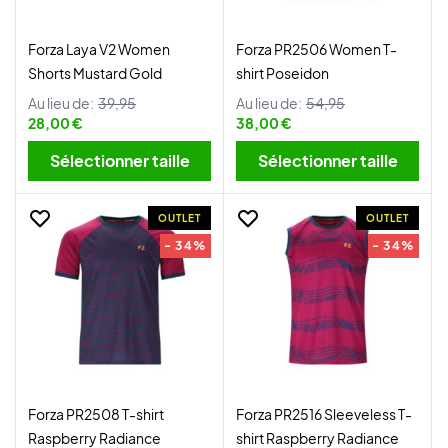
Forza Laya V2 Women
Forza PR2506 Women T-
Shorts Mustard Gold
shirt Poseidon
Au lieu de:
39,95
Au lieu de:
54,95
28,00 €
38,00 €
Sélectionner taille
Sélectionner taille
OUTLET
OUTLET
- 34%
- 34%
Forza PR2508 T-shirt
Forza PR2516 Sleeveless T-
Raspberry Radiance
shirt Raspberry Radiance