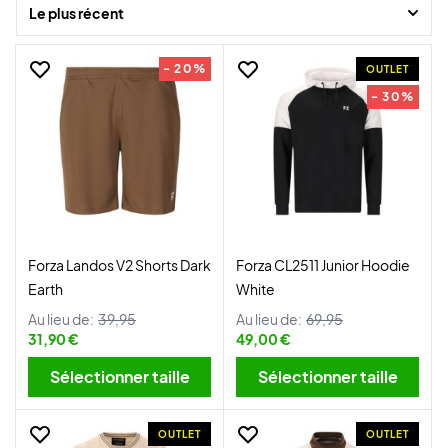
Nous avons toujours les derniers modèles en stock, ainsi que les
Le plus récent
toutes dernières offres, et vous pouvez tout recevoir rapidement.
- 20%
OUTLET
- 30%
Forza Landos V2 Shorts Dark
Forza CL2511 Junior Hoodie
Earth
White
Au lieu de:
39,95
Au lieu de:
69,95
31,90 €
49,00 €
Sélectionner taille
Sélectionner taille
OUTLET
OUTLET