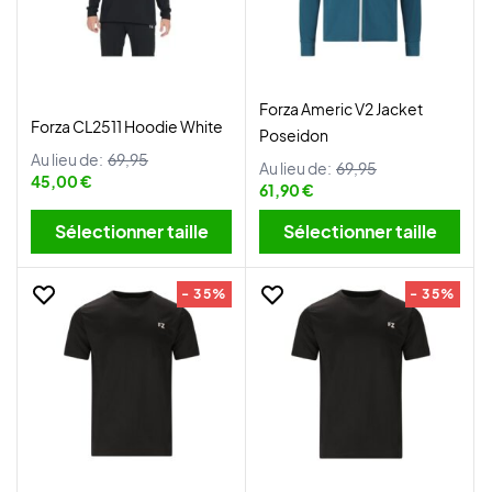
Forza Americ V2 Jacket
Forza CL2511 Hoodie White
Poseidon
Au lieu de:
69,95
Au lieu de:
69,95
45,00 €
61,90 €
Sélectionner taille
Sélectionner taille
- 35%
- 35%