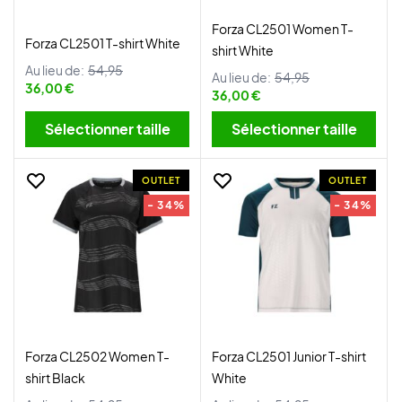
Forza CL2501 Women T-
Forza CL2501 T-shirt White
shirt White
Au lieu de:
54,95
Au lieu de:
54,95
36,00 €
36,00 €
Sélectionner taille
Sélectionner taille
OUTLET
OUTLET
- 34%
- 34%
Forza CL2502 Women T-
Forza CL2501 Junior T-shirt
shirt Black
White