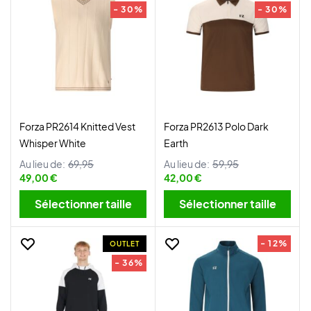
- 30%
- 30%
Forza PR2614 Knitted Vest
Forza PR2613 Polo Dark
Whisper White
Earth
Au lieu de:
69,95
Au lieu de:
59,95
49,00 €
42,00 €
Sélectionner taille
Sélectionner taille
- 12%
OUTLET
- 36%