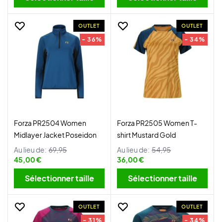
OUTLET
OUTLET
- 36%
- 34%
Forza PR2504 Women
Forza PR2505 Women T-
Midlayer Jacket Poseidon
shirt Mustard Gold
Au lieu de:
69,95
Au lieu de:
54,95
45,00 €
36,00 €
Sélectionner taille
Sélectionner taille
OUTLET
OUTLET
- 31%
- 34%