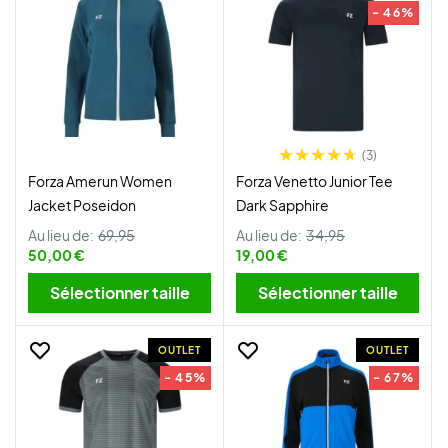
- 46%
(3)
Forza Amerun Women
Forza Venetto Junior Tee
Jacket Poseidon
Dark Sapphire
Au lieu de:
69,95
Au lieu de:
34,95
50,00 €
19,00 €
Sélectionner taille
Sélectionner taille
OUTLET
OUTLET
- 45%
- 67%