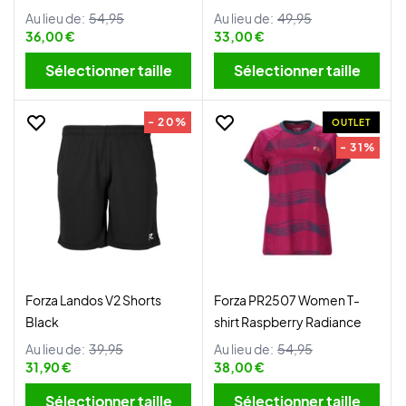
Au lieu de:
54,95
Au lieu de:
49,95
36,00 €
33,00 €
Sélectionner taille
Sélectionner taille
- 20%
OUTLET
- 31%
Forza Landos V2 Shorts
Forza PR2507 Women T-
Black
shirt Raspberry Radiance
Au lieu de:
39,95
Au lieu de:
54,95
31,90 €
38,00 €
Sélectionner taille
Sélectionner taille