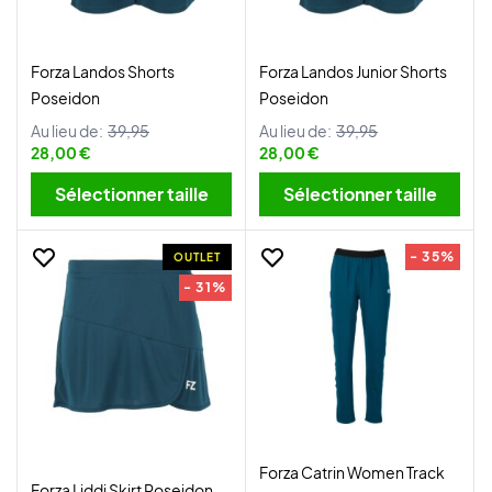
Forza Landos Shorts
Forza Landos Junior Shorts
Poseidon
Poseidon
Au lieu de:
39,95
Au lieu de:
39,95
28,00 €
28,00 €
Sélectionner taille
Sélectionner taille
- 35%
OUTLET
- 31%
Forza Catrin Women Track
Forza Liddi Skirt Poseidon