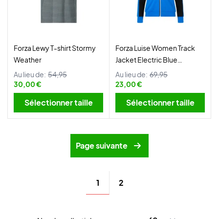
Forza Lewy T-shirt Stormy
Forza Luise Women Track
Weather
Jacket Electric Blue
Lemonade
Au lieu de:
54,95
Au lieu de:
69,95
30,00 €
23,00 €
Sélectionner taille
Sélectionner taille
Page suivante
1
2