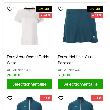
OUTLET
OUTLET
- 64%
- 31%
Forza Azora Women T-shirt
Forza Liddi Junior Skirt
White
Poseidon
Au lieu de:
54,95
Au lieu de:
44,95
20,00 €
31,00 €
Sélectionner taille
Sélectionner taille
- 31%
- 31%