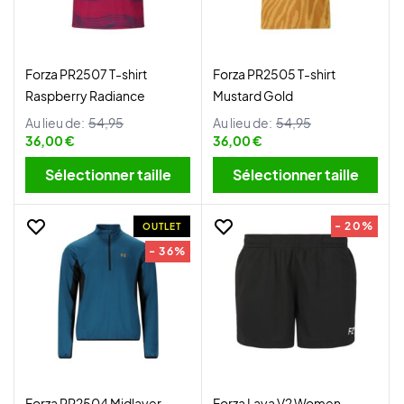
Forza PR2507 T-shirt
Forza PR2505 T-shirt
Raspberry Radiance
Mustard Gold
Au lieu de:
54,95
Au lieu de:
54,95
36,00 €
36,00 €
Sélectionner taille
Sélectionner taille
- 20%
OUTLET
- 36%
Forza PR2504 Midlayer
Forza Laya V2 Women