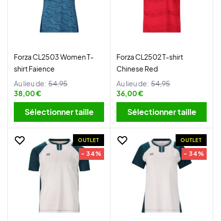
Forza CL2503 Women T-
Forza CL2502 T-shirt
shirt Faience
Chinese Red
Au lieu de:
54,95
Au lieu de:
54,95
38,00 €
36,00 €
Sélectionner taille
Sélectionner taille
OUTLET
OUTLET
- 34%
- 34%