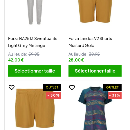
Forza BA2513 Sweatpants
Forza Landos V2 Shorts
Light Grey Melange
Mustard Gold
Au lieu de:
59,95
Au lieu de:
39,95
42,00 €
28,00 €
Sélectionner taille
Sélectionner taille
OUTLET
OUTLET
- 30%
- 31%