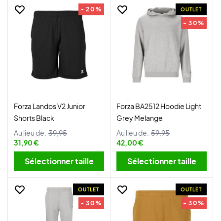
- 20%
OUTLET
- 30%
Forza Landos V2 Junior
Forza BA2512 Hoodie Light
Shorts Black
Grey Melange
Au lieu de:
39,95
Au lieu de:
59,95
31,90 €
42,00 €
Sélectionner taille
Sélectionner taille
OUTLET
OUTLET
- 30%
- 30%