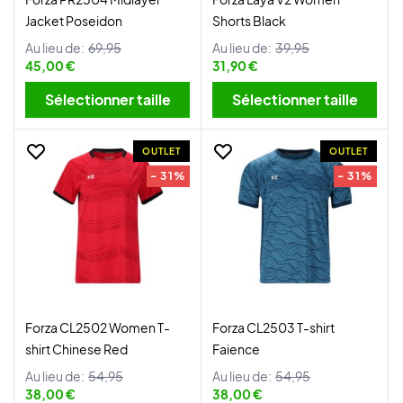
Jacket Poseidon
Shorts Black
Au lieu de:
69,95
Au lieu de:
39,95
45,00 €
31,90 €
Sélectionner taille
Sélectionner taille
OUTLET
OUTLET
- 31%
- 31%
Forza CL2502 Women T-
Forza CL2503 T-shirt
shirt Chinese Red
Faience
Au lieu de:
54,95
Au lieu de:
54,95
38,00 €
38,00 €