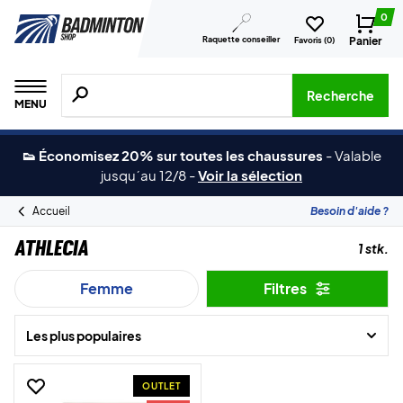
0
Raquette conseiller
Panier
Favoris (
0
)
Recherche de produits, de marques, etc.
Recherche
MENU
👟 Économisez 20% sur toutes les chaussures
-
Valable
jusqu´au 12/8
-
Voir la sélection
Accueil
Besoin d'aide ?
Athlecia
1 stk.
Femme
Filtres
Les plus populaires
OUTLET