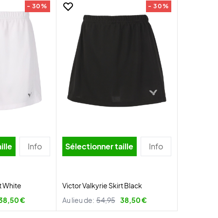
- 30%
- 30%
ille
Info
Sélectionner taille
Info
rt White
Victor Valkyrie Skirt Black
38,50 €
Au lieu de:
54,95
38,50 €