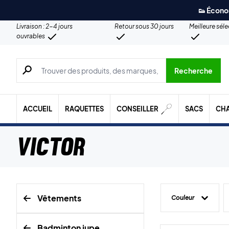
👟 Écono
Livraison : 2-4 jours
Retour sous 30 jours
Meilleure sél
ouvrables
Recherche de produits, de marques, etc.
Recherche
ACCUEIL
RAQUETTES
CONSEILLER
SACS
CH
Victor
Vêtements
Couleur
Badminton jupe