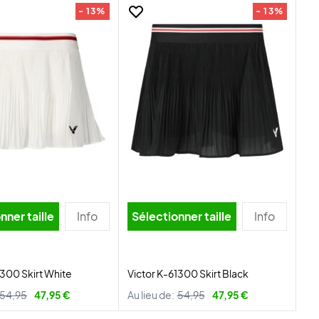
- 13%
- 13%
nner taille
Info
Sélectionner taille
Info
1300 Skirt White
Victor K-61300 Skirt Black
54,95
47,95 €
Au lieu de:
54,95
47,95 €