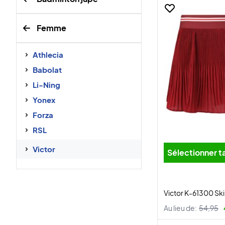
Femme
Athlecia
Babolat
Li-Ning
Yonex
Forza
RSL
Victor
Sélectionner ta
Victor K-61300 Ski
Au lieu de:
54,95