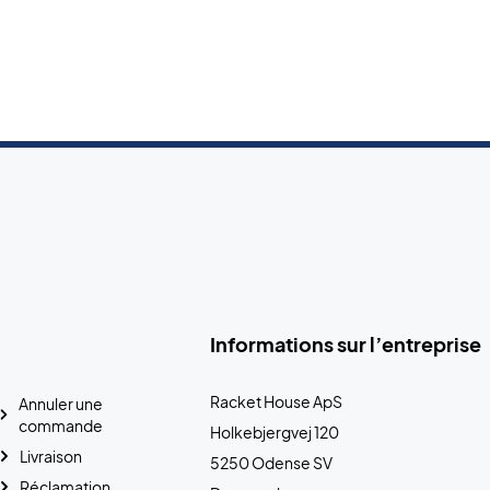
Informations sur l’entreprise
Racket House ApS
Annuler une
commande
Holkebjergvej 120
Livraison
5250 Odense SV
Réclamation