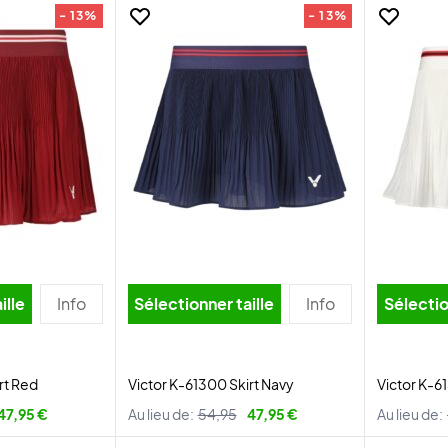
- 13%
- 13%
ille
Info
Sélectionner taille
Info
Sélectio
rt Red
Victor K-61300 Skirt Navy
Victor K-6
47,95 €
Au lieu de:
54,95
47,95 €
Au lieu de: