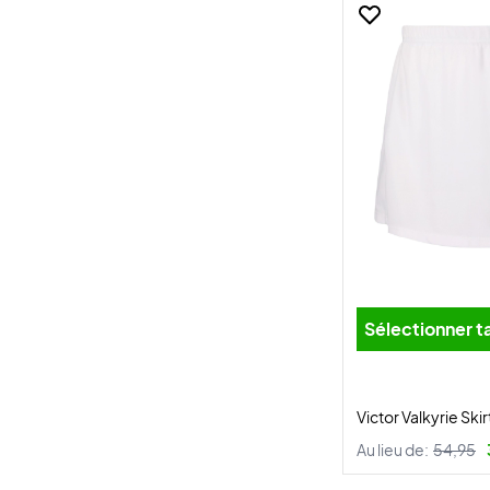
Sélectionner ta
Victor Valkyrie Ski
Au lieu de:
54,95