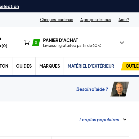
 sélection
Chèques-cadeaux
A propos de nous
Aide ?
PANIER D'ACHAT
0
Livraison gratuite à partir de 60 €
 (
0
)
TON
GUIDES
MARQUES
MATÉRIEL D'EXTÉRIEUR
OUTLE
Besoin d'aide ?
Les plus populaires