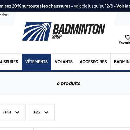
misez 20% sur toutes les chaussures
-
Valable jusqu´au 12/8
-
Voir la
ection
Favoris
AUSSURES
VÊTEMENTS
VOLANTS
ACCESSOIRES
BADMIN
6 produits
Taille
Prix