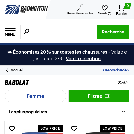
0
Raquette conseiller
Panier
Favoris (
0
)
Recherche de produits, de marques, etc.
Recherche
MENU
👟 Économisez 20% sur toutes les chaussures
-
Valable
jusqu´au 12/8
-
Voir la sélection
Accueil
Besoin d'aide ?
Babolat
3 stk.
Femme
Filtres
Les plus populaires
LOW PRICE
LOW PRICE