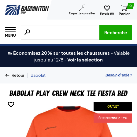
0
Raquette conseiller
Panier
Favoris (
0
)
Recherche de produits, de marques, etc.
Recherche
MENU
👟 Économisez 20% sur toutes les chaussures
-
Valable
jusqu´au 12/8
-
Voir la sélection
|
Besoin d'aide ?
Retour
Babolat
Babolat Play Crew Neck Tee Fiesta Red
OUTLET
OUTLET
OUTLET
OUTLET
OUTLET
OUTLET
OUTLET
OUTLET
ÉCONOMISER 57%
ÉCONOMISER 57%
ÉCONOMISER 57%
ÉCONOMISER 57%
ÉCONOMISER 57%
ÉCONOMISER 57%
ÉCONOMISER 57%
ÉCONOMISER 57%