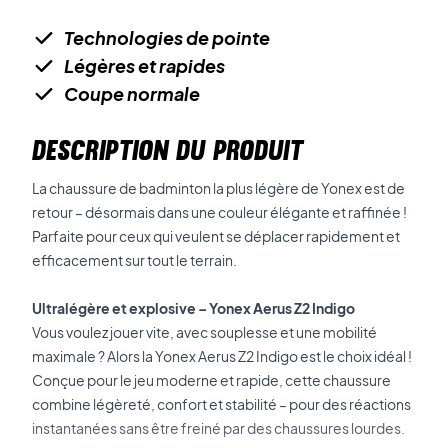
Technologies de pointe
Légères et rapides
Coupe normale
DESCRIPTION DU PRODUIT
La chaussure de badminton la plus légère de Yonex est de
retour – désormais dans une couleur élégante et raffinée !
Parfaite pour ceux qui veulent se déplacer rapidement et
efficacement sur tout le terrain.
Ultralégère et explosive – Yonex Aerus Z2 Indigo
Vous voulez jouer vite, avec souplesse et une mobilité
maximale ? Alors la Yonex Aerus Z2 Indigo est le choix idéal !
Conçue pour le jeu moderne et rapide, cette chaussure
combine légèreté, confort et stabilité – pour des réactions
instantanées sans être freiné par des chaussures lourdes.