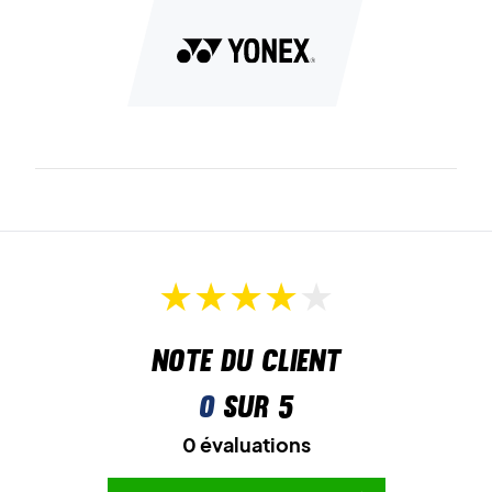
Radial Blade Sole
assure une excellente adhérence pour
des changements de direction rapides, sûrs et précis.
Enfin, la
Synchro-Fit Insole
améliore le contact entre le
pied et la chaussure pour un ajustement plus serré et plus
soutenant.
Vitesse et liberté – commandez vos Yonex Aerus Z2
Indigo dès aujourd’hui !
Couleur :
Indigo.
Note du client
0
sur 5
0 évaluations