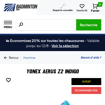
0
Raquette conseiller
Panier
Favoris (
0
)
Recherche de produits, de marques, etc.
Recherche
MENU
👟 Économisez 20% sur toutes les chaussures
-
Valable
jusqu´au 12/8
-
Voir la sélection
|
Besoin d'aide ?
Retour
Homme
Yonex Aerus Z2 Indigo
OUTLET
OUTLET
OUTLET
OUTLET
OUTLET
OUTLET
ÉCONOMISER 43%
ÉCONOMISER 43%
ÉCONOMISER 43%
ÉCONOMISER 43%
ÉCONOMISER 43%
ÉCONOMISER 43%