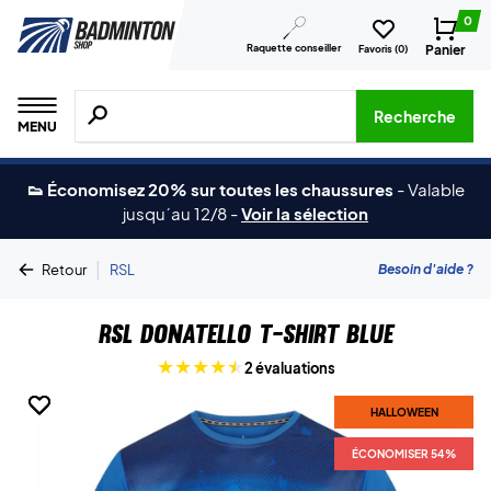
0
Raquette conseiller
Panier
Favoris (
0
)
Recherche de produits, de marques, etc.
Recherche
MENU
👟 Économisez 20% sur toutes les chaussures
-
Valable
jusqu´au 12/8
-
Voir la sélection
|
Besoin d'aide ?
Retour
RSL
RSL Donatello T-shirt Blue
2 évaluations
HALLOWEEN
HALLOWEEN
HALLOWEEN
ÉCONOMISER 54%
ÉCONOMISER 54%
ÉCONOMISER 54%