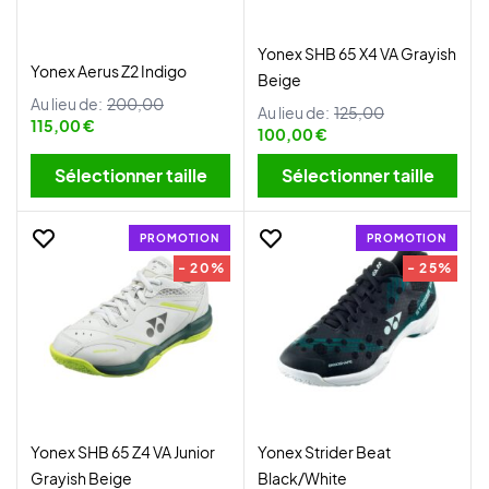
Yonex SHB 65 X4 VA Grayish
Yonex Aerus Z2 Indigo
Beige
Au lieu de:
200,00
Au lieu de:
125,00
115,00 €
100,00 €
Sélectionner taille
Sélectionner taille
PROMOTION
PROMOTION
- 20%
- 25%
Yonex SHB 65 Z4 VA Junior
Yonex Strider Beat
Grayish Beige
Black/White