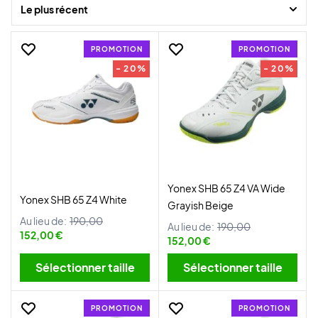
juniors.
Le plus récent
Une chaussure de badminton est l'un des éléments les plus
PROMOTION
PROMOTION
importants à prendre en compte lorsque l'on joue au badminton.
- 20%
- 20%
Elles peuvent contribuer à prévenir les blessures et à vous permettre
de performer de manière optimale.
Yonex SHB 65 Z4 VA Wide
Yonex SHB 65 Z4 White
Grayish Beige
Au lieu de:
190,00
Au lieu de:
190,00
152,00 €
152,00 €
Sélectionner taille
Sélectionner taille
PROMOTION
PROMOTION