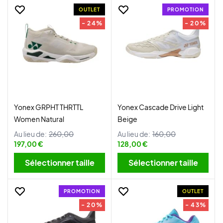
OUTLET
PROMOTION
- 24%
- 20%
Yonex GRPHT THRTTL
Yonex Cascade Drive Light
Women Natural
Beige
Au lieu de:
260,00
Au lieu de:
160,00
197,00 €
128,00 €
Sélectionner taille
Sélectionner taille
PROMOTION
OUTLET
- 20%
- 43%