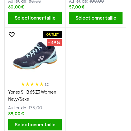
Au lieu de:
80,00
Au lieu de:
100,00
60,00 €
57,00 €
Sélectionner taille
Sélectionner taille
OUTLET
- 49%
(3)
Yonex SHB 65 Z3 Women
Navy/Saxe
Au lieu de:
175,00
89,00 €
Sélectionner taille