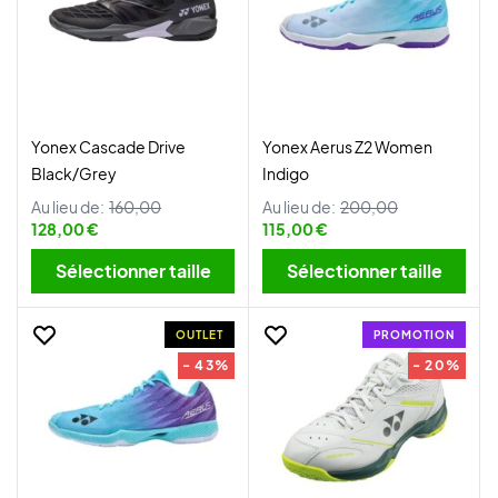
Yonex Cascade Drive
Yonex Aerus Z2 Women
Black/Grey
Indigo
Au lieu de:
160,00
Au lieu de:
200,00
128,00 €
115,00 €
Sélectionner taille
Sélectionner taille
OUTLET
PROMOTION
- 43%
- 20%