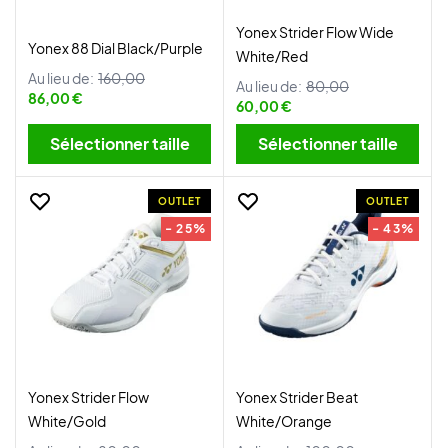
Yonex Strider Flow Wide
Yonex 88 Dial Black/Purple
White/Red
Au lieu de:
160,00
Au lieu de:
80,00
86,00 €
60,00 €
Sélectionner taille
Sélectionner taille
OUTLET
OUTLET
- 25%
- 43%
Yonex Strider Flow
Yonex Strider Beat
White/Gold
White/Orange