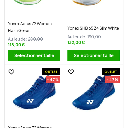
Yonex Aerus Z2 Women
Yonex SHB 65 Z4 Slim White
Flash Green
Au lieu de:
190,00
Au lieu de:
200,00
132,00 €
118,00 €
Sélectionner taille
Sélectionner taille
OUTLET
OUTLET
- 47%
- 47%
Yonex Aerus Z2 Women