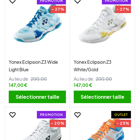
PROMOTION
PROMOTION
- 27%
- 27%
Yonex Eclipsion Z3 Wide
Yonex Eclipsion Z3
Light Blue
White/Gold
Au lieu de:
200,00
Au lieu de:
200,00
147,00 €
147,00 €
Sélectionner taille
Sélectionner taille
PROMOTION
OUTLET
- 20%
- 25%