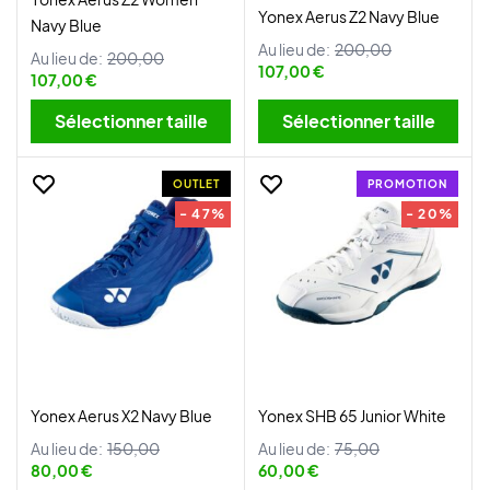
Yonex Aerus Z2 Navy Blue
Navy Blue
Au lieu de:
200,00
Au lieu de:
200,00
107,00 €
107,00 €
Sélectionner taille
Sélectionner taille
OUTLET
PROMOTION
- 47%
- 20%
Yonex Aerus X2 Navy Blue
Yonex SHB 65 Junior White
Au lieu de:
150,00
Au lieu de:
75,00
80,00 €
60,00 €