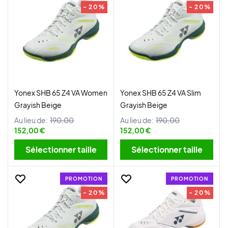
- 20%
- 20%
Yonex SHB 65 Z4 VA Women
Yonex SHB 65 Z4 VA Slim
Grayish Beige
Grayish Beige
Au lieu de:
190,00
Au lieu de:
190,00
152,00 €
152,00 €
Sélectionner taille
Sélectionner taille
PROMOTION
PROMOTION
- 20%
- 20%