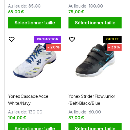
Au lieu de:
85,00
Au lieu de:
100,00
68,00 €
75,00 €
Sélectionner taille
Sélectionner taille
PROMOTION
OUTLET
- 20%
- 38%
Yonex Cascade Accel
Yonex Strider Flow Junior
White/Navy
(Belt) Black/Blue
Au lieu de:
130,00
Au lieu de:
60,00
104,00 €
37,00 €
Sélectionner taille
Sélectionner taille