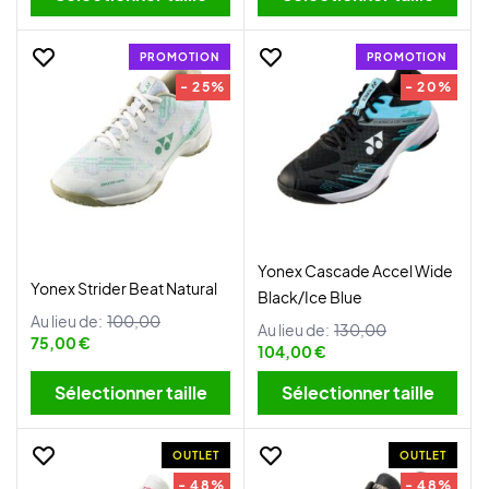
PROMOTION
PROMOTION
- 25%
- 20%
Yonex Cascade Accel Wide
Yonex Strider Beat Natural
Black/Ice Blue
Au lieu de:
100,00
Au lieu de:
130,00
75,00 €
104,00 €
Sélectionner taille
Sélectionner taille
OUTLET
OUTLET
- 48%
- 48%