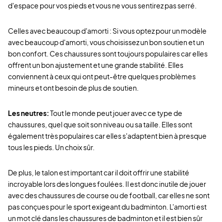
d'espace pour vos pieds et vous ne vous sentirez pas serré.
Celles avec beaucoup d'amorti : Si vous optez pour un modèle
avec beaucoup d'amorti, vous choisissez un bon soutien et un
bon confort. Ces chaussures sont toujours populaires car elles
offrent un bon ajustement et une grande stabilité. Elles
conviennent à ceux qui ont peut-être quelques problèmes
mineurs et ont besoin de plus de soutien.
Les neutres:
Tout le monde peut jouer avec ce type de
chaussures, quel que soit son niveau ou sa taille. Elles sont
également très populaires car elles s'adaptent bien à presque
tous les pieds. Un choix sûr.
De plus, le talon est important car il doit offrir une stabilité
incroyable lors des longues foulées. Il est donc inutile de jouer
avec des chaussures de course ou de football, car elles ne sont
pas conçues pour le sport exigeant du badminton. L'amorti est
un mot clé dans les chaussures de badminton et il est bien sûr