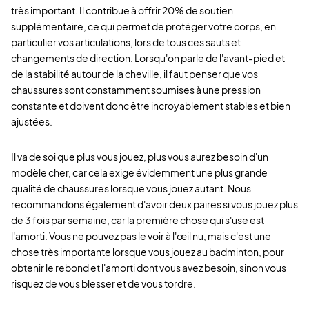
très important. Il contribue à offrir 20% de soutien
supplémentaire, ce qui permet de protéger votre corps, en
particulier vos articulations, lors de tous ces sauts et
changements de direction. Lorsqu'on parle de l'avant-pied et
de la stabilité autour de la cheville, il faut penser que vos
chaussures sont constamment soumises à une pression
constante et doivent donc être incroyablement stables et bien
ajustées.
Il va de soi que plus vous jouez, plus vous aurez besoin d'un
modèle cher, car cela exige évidemment une plus grande
qualité de chaussures lorsque vous jouez autant. Nous
recommandons également d'avoir deux paires si vous jouez plus
de 3 fois par semaine, car la première chose qui s'use est
l'amorti. Vous ne pouvez pas le voir à l'œil nu, mais c'est une
chose très importante lorsque vous jouez au badminton, pour
obtenir le rebond et l'amorti dont vous avez besoin, sinon vous
risquez de vous blesser et de vous tordre.