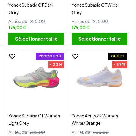
Yonex Subaxia GT Dark
Yonex Subaxia GT Wide
Grey
Grey
Au lieu de:
220,00
Au lieu de:
220,00
176,00 €
176,00 €
Sélectionner taille
Sélectionner taille
PROMOTION
OUTLET
- 20%
- 37%
Yonex Subaxia GT Women
Yonex Aerus Z2 Women
Light Grey
White/Orange
Au lieu de:
220,00
Au lieu de:
200,00