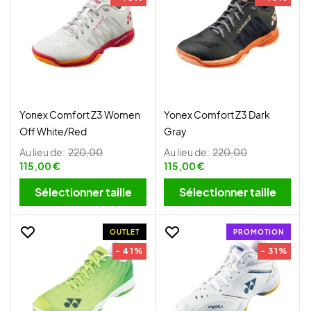
Yonex Comfort Z3 Women
Yonex Comfort Z3 Dark
Off White/Red
Gray
Au lieu de:
220,00
Au lieu de:
220,00
115,00 €
115,00 €
Sélectionner taille
Sélectionner taille
OUTLET
PROMOTION
- 41%
- 31%